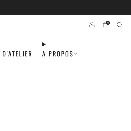
R DE 49€ D'ACHATS
0
 D'ATELIER
A PROPOS