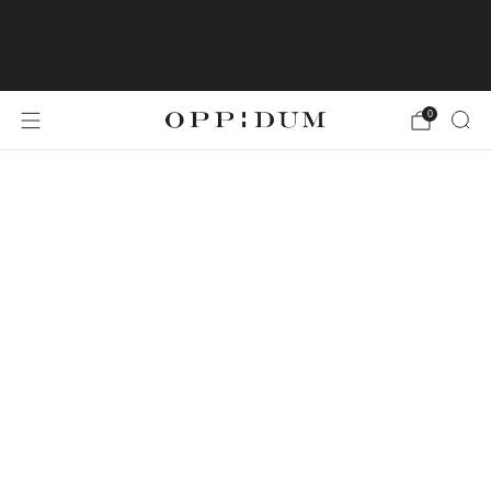
LA LIVRAISON EN FRANCE
MÉTROPOLITAINE EST OFFERTE À PARTIR DE
49€ D'ACHATS
0