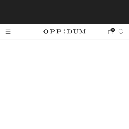
LA LIVRAISON EN FRANCE
MÉTROPOLITAINE EST OFFERTE À PARTIR DE
49€ D'ACHATS
0