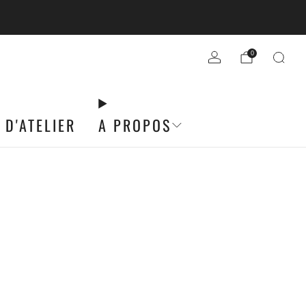
R DE 49€ D'ACHATS
0
 D'ATELIER
A PROPOS