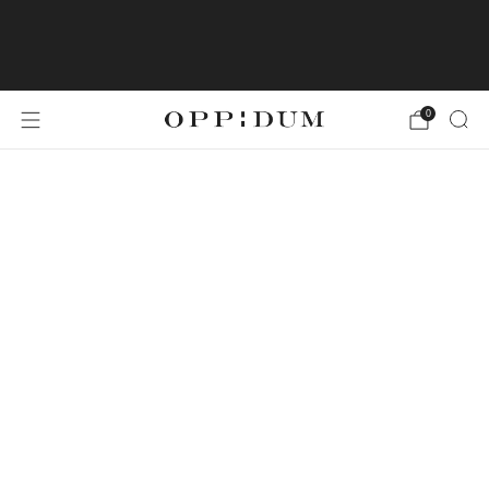
LA LIVRAISON EN FRANCE
MÉTROPOLITAINE EST OFFERTE À PARTIR DE
49€ D'ACHATS
0