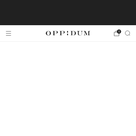
LA LIVRAISON EN FRANCE
MÉTROPOLITAINE EST OFFERTE À PARTIR DE
49€ D'ACHATS
0